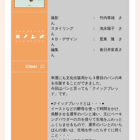
撮影 ： 竹内章雄 さ
ん
スタイリング ： 池永陽子 さ
・・・・・・・・
ん
ＡＤ・デザイン ： 鷲巣 隆 さ
・・・・・・・・
ん
編集 ： 春日井富喜さ
ん
Chiaki
幸運にも文化出版局から３冊目のパンの本
を出版することができました。
今回はパンと言っても「クイックブレッ
ド」です。
●クイックブレッドとは・・・●
イーストなどの酵母を使って時間をかけ、
発酵させる通常のパンと違い、主にベーキ
ングパウダーの力を借りて生地をふわっと
ふくらませるもので、通常のパンとのいち
ばんの違いは、生地を作ったらすぐに焼く
こと・・・