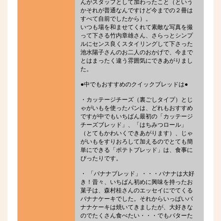
んがスタッフとして加わったこと（という
かそれが普通なんですけど今までの２冊は
すべて自前でしたから）。
いつも場を和ませてくれて素敵な写真を撮
って下さる竹内章雄さん、さらっとシンプ
ルにセンス良くスタイリングして下さった
池水陽子さんのお二人のおかげで、今まで
とはまったく違う雰囲気にできあがりまし
た。
●中でもおすすめのクイックブレッドは●
・カッテージチーズ（裏ごしタイプ）とじ
ゃがいもを使ったパンは、どれもおすすめ
ですが中でもいちばん最初の「カッテージ
チーズブレッド」、「はちみつロール」
（とてもかわいくできあがります）、じゃ
がいもをすりおろして加えるのでとても簡
単にできる「ポテトブレッド」は、食事に
ぴったりです。
・ 「バナナブレッド」・・・バナナは大好
き！昔々、いちばん初めに興味を持ったお
菓子は、森村桂さんのエッセイにでてくる
バナナケーキでした。それからいっぱいバ
ナナケーキは焼いてきましたが、大好きな
のでたくさん食べたい・・・でもバターた