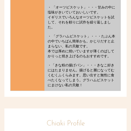
・ 「オーツビスケット」・・・甘みの中に
塩味がきいていておいしいです。
イギリスでいろんなオーツビスケットを試
して、それを頼りに試作を繰り返しまし
た。
・ 「グラハムビスケット」・・・たぶん本
の中でいちばん簡単かも。かじりだすと止
まらない、私の天敵です。
本では厚めに焼いていますが薄くのばして
かりっと焼き上げるのもおすすめです。
・「きな粉の揚げパン」・・・きなこ好き
にはたまりません。揚げると層になってむ
くむくふくらみます。思い出すと無性に食
べたくなってしまう。グラハムビスケット
にまけない私の天敵！
Chiaki Profile