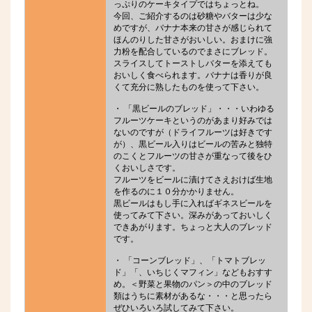
っぷりのケーキタイプではちょっとね。
今回、ご紹介するのは砂糖やバターは少な
めですが、バナナ本来の甘さが感じられて
ほんのりした甘さがおいしい。おまけに強
力粉を配合しているのでまさにブレッド。
スライスしてトーストしバターを添えても
おいしく食べられます。バナナは香りが良
くて充分に熟したものを使って下さい。
・ 「黒ビールのブレッド」・・・いわゆる
フルーツケーキというのがあまり好みでは
ないのですが（ドライフルーツは好きです
が）、黒ビール入りはビールの苦みと独特
のこくとフルーツの甘さが重なって後をひ
くおいしさです。
フルーツをビールに漬けてさえおけば生地
を作るのに１０分かかりません。
黒ビールはもし手に入ればギネスビールを
使ってみて下さい。深みがあっておいしく
できあがります。ちょっと大人のブレッド
です。
・ 「コーンブレッド」、「トマトブレッ
ド」「、いちじくマフィン」などもおすす
め。＜野菜と果物のパン＞の中のブレッド
類はうちに素材があるな・・・と思ったら
ぜひいろいろ試してみて下さい。