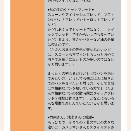
だからクイックなんですね。
●私の本のクイックブレッド●
スコーンやアイリッシュブレッド、マフィ
ンやバナナブレッドやキャロットブレッド
など。
ただしあくまでもケーキではなく、「クイ
ックブレッド」ですからいつでも食べてい
ただけるよう、甘さやバターなど油の分量
は控えめです。
（たぶんお菓子の先生が書かれたレシピ
は、スコーンもマフィンもちょっとおやつ
向きでお菓子に近いものが多いのではない
かと思います。）
まったくの初心者だけどもぜひパンを焼い
てみたい方、どうしても朝ごはんに焼きた
てのパンを食べたいと思う方、そして普段
は本格的なパンを焼いている方でも（たぶ
ん本格的なパンの発酵時間にクイックブレ
ッド２種類は作れます）、どなたにもいろ
んな場面で楽しんでいただけるかと思いま
す。
●竹内さん、池永さんに感謝●
もうひとつ、今までの２冊の本との大きな
違いは、カメラマンさんとスタイリストさ